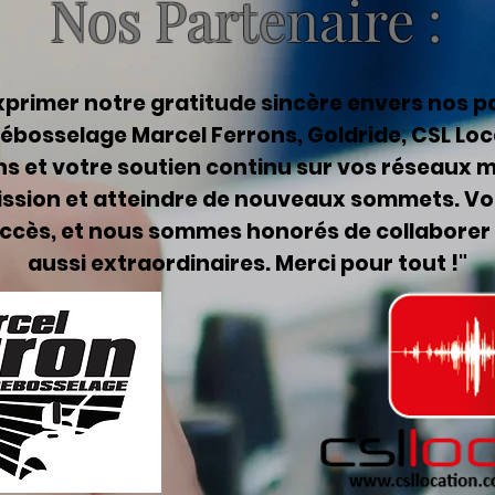
Nos Partenaire :
primer notre gratitude sincère envers nos pa
ébosselage Marcel Ferrons, Goldride, CSL Loc
s et votre soutien continu sur vos réseaux 
ission et atteindre de nouveaux sommets. Vot
succès, et nous sommes honorés de collaborer
aussi extraordinaires. Merci pour tout !"