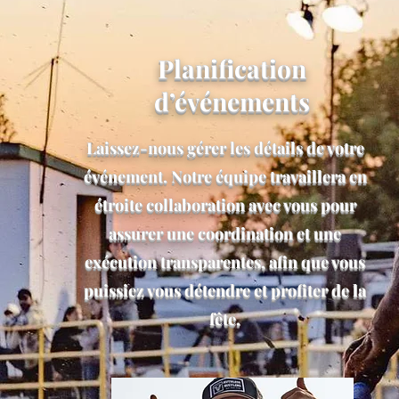
Planification
d’événements
Laissez-nous gérer les détails de votre
événement. Notre équipe travaillera en
étroite collaboration avec vous pour
assurer une coordination et une
exécution transparentes, afin que vous
puissiez vous détendre et profiter de la
fête.