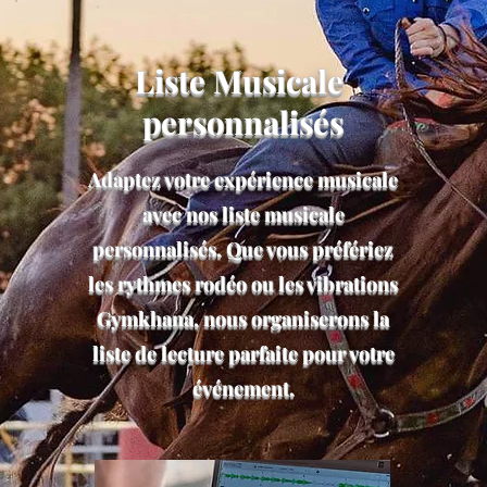
Liste Musicale
personnalisés
Adaptez votre expérience musicale
avec nos liste musicale
personnalisés. Que vous préfériez
les rythmes rodéo ou les vibrations
Gymkhana, nous organiserons la
liste de lecture parfaite pour votre
événement.