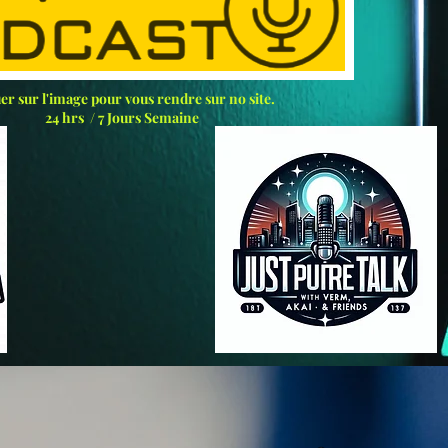
er sur l'
image
pour vous rendre sur no site.
24 hrs / 7 Jours Semaine