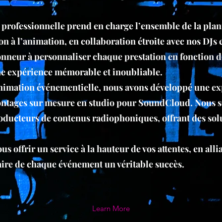
 professionnelle prend en charge l’ensemble de la plani
n à l’animation, en collaboration étroite avec nos DJs 
nneur à personnaliser chaque prestation en fonction de
 une expérience mémorable et inoubliable.
animation événementielle, nous avons développé une exp
ontages sur mesure en studio pour SoundCloud. Nous
roducteurs de contenus radiophoniques, offrant des solu
s offrir un service à la hauteur de vos attentes, en all
faire de chaque événement un véritable succès.
Learn More