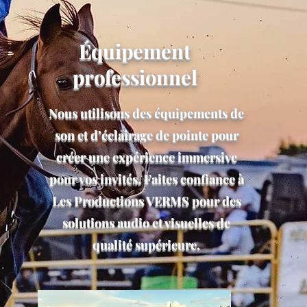
Équipement
profession
nel
Nous utilisons des équipements de
son et d’éclairage de pointe pour
créer une expérience immersive
pour vos invités. Faites confiance à
Les Productions VERMS pour des
solutions audio et visuelles de
qualité supérieure.