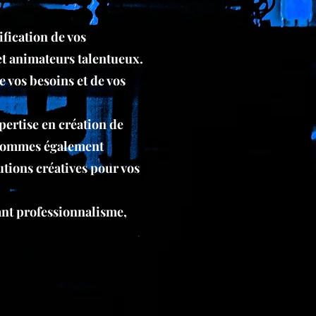
fication de vos
et animateurs talentueux.
 vos besoins et de vos
ertise en création de
 sommes également
tions créatives pour vos
iant professionnalisme,