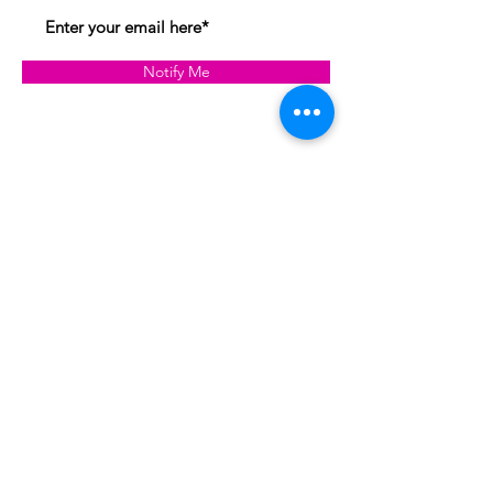
Notify Me
Formulaire d'abonnement
OK
4385211401